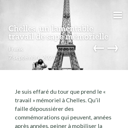
Chelles, un lamentable
travail de sape mémorielle
←
→
Frank
7 septembre 2025
Je suis effaré du tour que prend le «
travail » mémoriel à Chelles. Qu’il
faille dépoussiérer des
commémorations qui peuvent, années
après années, peiner à mobiliser la