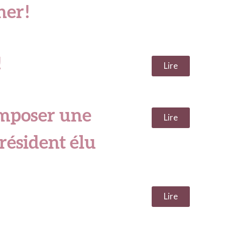
er !
!
Lire
imposer une
Lire
résident élu
Lire