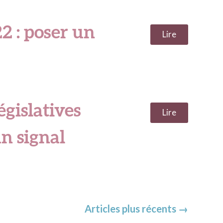
2 : poser un
Lire
égislatives
Lire
n signal
Articles plus récents
→