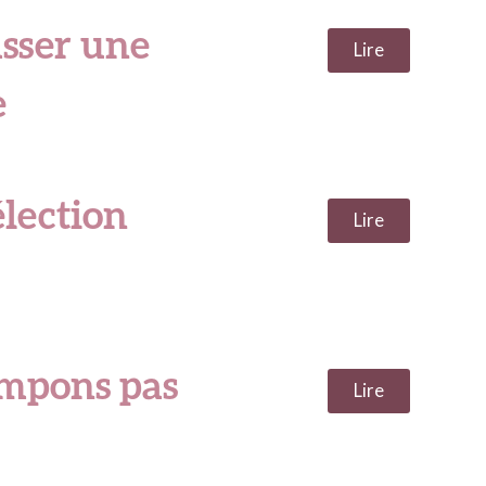
asser une
Lire
e
élection
Lire
ompons pas
Lire