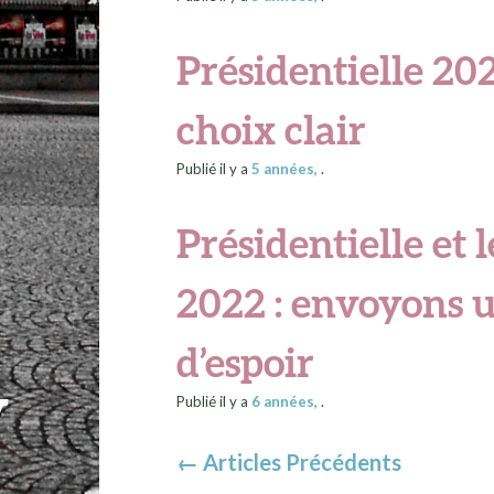
Présidentielle 202
choix clair
Publié il y a
5 années
,
.
Présidentielle et l
2022 : envoyons u
d’espoir
y
Publié il y a
6 années
,
.
←
Articles Précédents