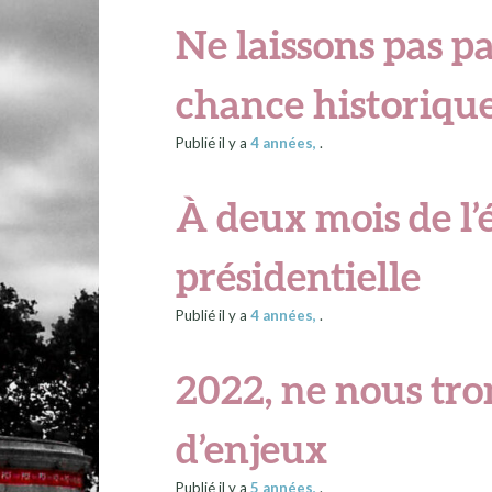
Ne laissons pas p
chance historiqu
Publié il y a
4 années
,
.
À deux mois de l’
présidentielle
Publié il y a
4 années
,
.
2022, ne nous tr
d’enjeux
Publié il y a
5 années
,
.