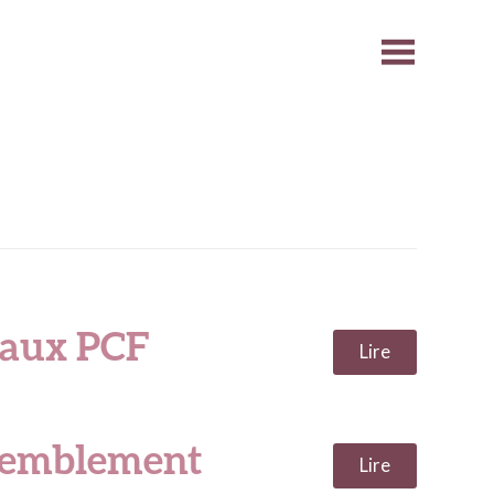
 aux PCF
Lire
ssemblement
Lire